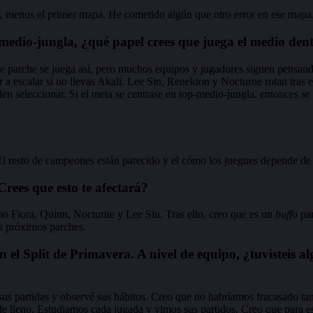
, menos el primer mapa. He cometido algún que otro error en ese mapa
p-medio-jungla, ¿qué papel crees que juega el medio den
parche se juega así, pero muchos equipos y jugadores siguen pensando qu
ior a escalar si no llevas Akali. Lee Sin, Renekton y Nocturne rotan tras
seleccionar. Si el meta se centrase en top-medio-jungla, entonces se 
El resto de campeones están parecido y el cómo los juegues depende de 
Crees que esto te afectará?
 Fiora, Quinn, Nocturne y Lee Sin. Tras ello, creo que es un
buffo
par
os próximos parches.
 el Split de Primavera. A nivel de equipo, ¿tuvisteis a
us partidas y observé sus hábitos. Creo que no habríamos fracasado tan
 lleno. Estudiamos cada jugada y vimos sus partidos. Creo que para es