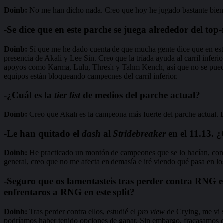
Doinb:
No me han dicho nada. Creo que hoy he jugado bastante bien
-Se dice que en este parche se juega alrededor del to
Doinb:
Sí que me he dado cuenta de que mucha gente dice que en este 
presencia de Akali y Lee Sin. Creo que la tríada ayuda al carril infer
apoyos como Karma, Lulu, Thresh y Tahm Kench, así que no se pueden 
equipos están bloqueando campeones del carril inferior.
-¿Cuál es la
tier list
de medios del parche actual?
Doinb:
Creo que Akali es la campeona más fuerte del parche actual. 
-Le han quitado el
dash
al
Stridebreaker
en el 11.13. ¿
Doinb:
He practicado un montón de campeones que se lo hacían, como
general, creo que no me afecta en demasía e iré viendo qué pasa en l
-Seguro que os lamentasteis tras perder contra RNG en
enfrentaros a RNG en este split?
Doinb:
Tras perder contra ellos, estudié el
pro view
de Crying, me vi s
podríamos haber tenido opciones de ganar. Sin embargo, fracasamos de