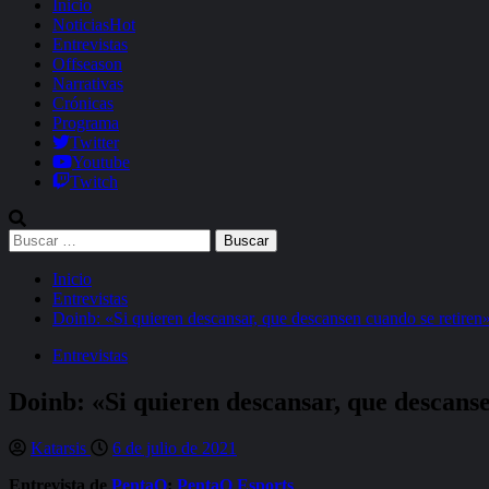
Inicio
Noticias
Hot
Entrevistas
Offseason
Narrativas
Crónicas
Programa
Twitter
Youtube
Twitch
Buscar:
Inicio
Entrevistas
Doinb: «Si quieren descansar, que descansen cuando se retiren
Entrevistas
Doinb: «Si quieren descansar, que descans
Katarsis
6 de julio de 2021
Entrevista de
PentaQ
:
PentaQ Esports