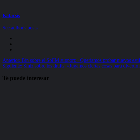
Katarsis
See author's posts
Navegación
Anterior:
Bin sobre el SoFM support: «Queríamos probar nuevos esti
Siguiente:
Smlz sobre los drafts: «Jugamos ciertas cosas para divertir
de
entradas
Te puede interesar