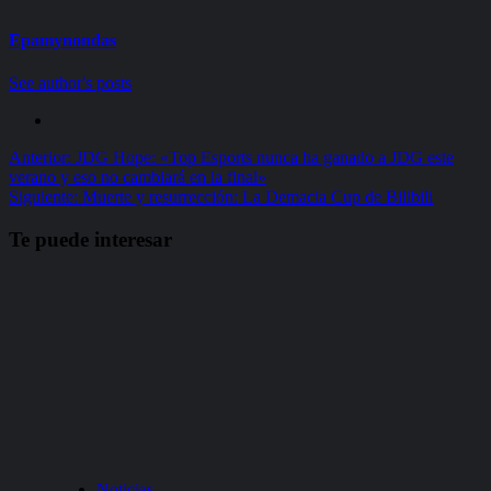
Epamynondas
See author's posts
Navegación
Anterior:
JDG Hope: «Top Esports nunca ha ganado a JDG este
verano y eso no cambiará en la final»
de
Siguiente:
Muerte y resurrección: La Demacia Cup de Bilibili
entradas
Te puede interesar
Noticias